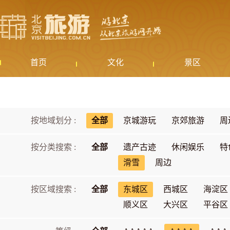
首页
文化
景区
按地域划分 :
全部
京城游玩
京郊旅游
周
按分类搜索 :
全部
遗产古迹
休闲娱乐
特
滑雪
周边
按区域搜索 :
全部
东城区
西城区
海淀区
顺义区
大兴区
平谷区