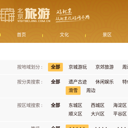
首页
文化
景区
按地域划分 :
全部
京城游玩
京郊旅游
周
按分类搜索 :
全部
遗产古迹
休闲娱乐
特
滑雪
周边
按区域搜索 :
全部
东城区
西城区
海淀区
顺义区
大兴区
平谷区