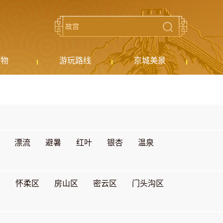
购物
游玩路线
京城美景
漂流
避暑
红叶
银杏
温泉
区
怀柔区
房山区
密云区
门头沟区