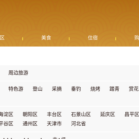
区
美食
住宿
周边旅游
特色游
登山
采摘
垂钓
烧烤
踏青
赏花
海淀区
朝阳区
丰台区
石景山区
延庆区
昌平
平谷区
通州区
天津市
河北省