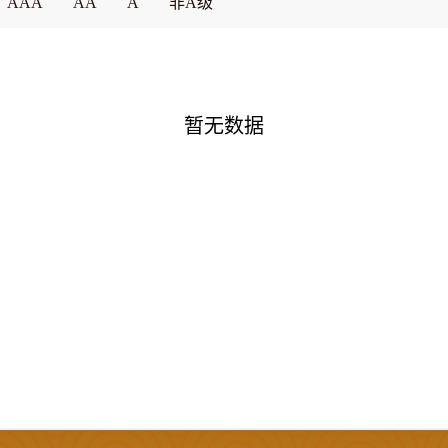
AAA
AA
A
非A级
暂无数据