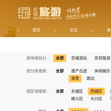
首页
文化
景
按地域划分 :
全部
京城游玩
京郊旅游
按分类搜索 :
全部
遗产古迹
休闲娱乐
滑雪
周边
按区域搜索 :
全部
东城区
西城区
顺义区
大兴区