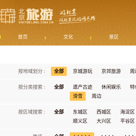
首页
文化
景区
按地域划分 :
全部
京城游玩
京郊旅游
周
按分类搜索 :
全部
遗产古迹
休闲娱乐
特
滑雪
周边
按区域搜索 :
全部
东城区
西城区
海淀区
顺义区
大兴区
平谷区