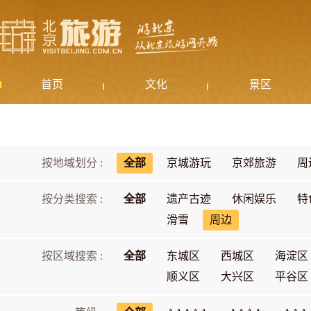
首页
文化
景区
按地域划分 :
全部
京城游玩
京郊旅游
周
按分类搜索 :
全部
遗产古迹
休闲娱乐
特
滑雪
周边
按区域搜索 :
全部
东城区
西城区
海淀区
顺义区
大兴区
平谷区