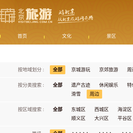
首页
文化
景区
按地域划分 :
全部
京城游玩
京郊旅游
周
按分类搜索 :
全部
遗产古迹
休闲娱乐
特
滑雪
周边
按区域搜索 :
全部
东城区
西城区
海淀区
顺义区
大兴区
平谷区