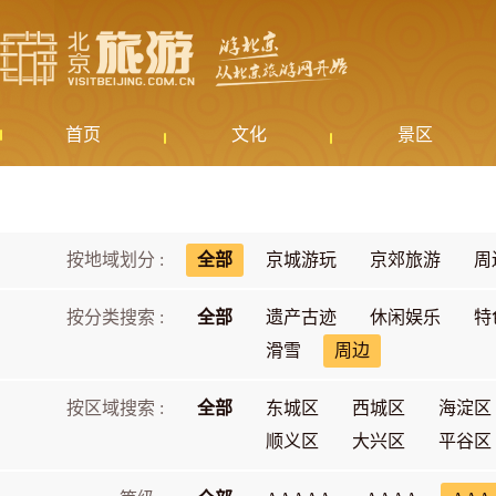
首页
文化
景区
按地域划分 :
全部
京城游玩
京郊旅游
周
按分类搜索 :
全部
遗产古迹
休闲娱乐
特
滑雪
周边
按区域搜索 :
全部
东城区
西城区
海淀区
顺义区
大兴区
平谷区