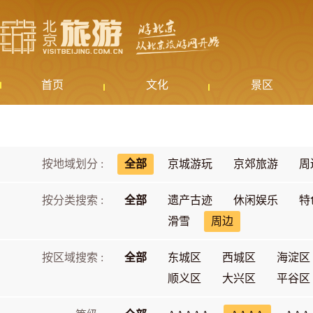
首页
文化
景区
按地域划分 :
全部
京城游玩
京郊旅游
周
按分类搜索 :
全部
遗产古迹
休闲娱乐
特
滑雪
周边
按区域搜索 :
全部
东城区
西城区
海淀区
顺义区
大兴区
平谷区