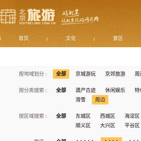
首页
文化
景区
按地域划分 :
全部
京城游玩
京郊旅游
周
按分类搜索 :
全部
遗产古迹
休闲娱乐
特
滑雪
周边
按区域搜索 :
全部
东城区
西城区
海淀区
顺义区
大兴区
平谷区