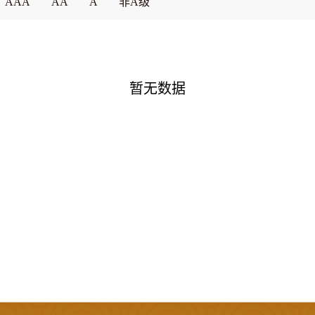
AAA
AA
A
非A级
暂无数据