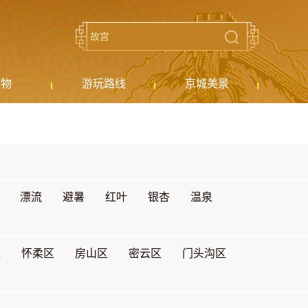
购物
游玩路线
京城美景
漂流
避暑
红叶
银杏
温泉
区
怀柔区
房山区
密云区
门头沟区