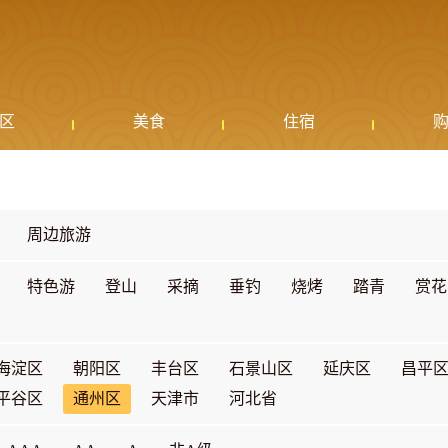
区
美食
住宿
周边旅游
特色游
登山
采摘
垂钓
烧烤
踏青
赏花
海淀区
朝阳区
丰台区
石景山区
延庆区
昌平
平谷区
通州区
天津市
河北省