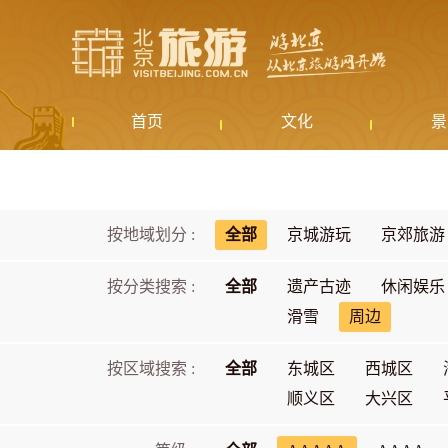
首页
文化
景
按地域划分 :
全部
京城游玩
京郊旅游
按分类搜索 :
全部
遗产古迹
休闲娱乐
滑雪
周边
按区域搜索 :
全部
东城区
西城区
顺义区
大兴区