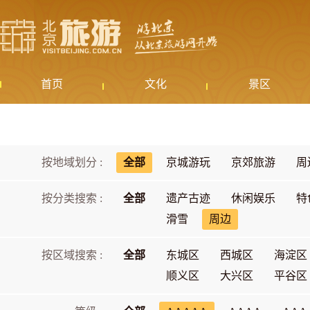
首页
文化
景区
按地域划分 :
全部
京城游玩
京郊旅游
周
按分类搜索 :
全部
遗产古迹
休闲娱乐
特
滑雪
周边
按区域搜索 :
全部
东城区
西城区
海淀区
顺义区
大兴区
平谷区