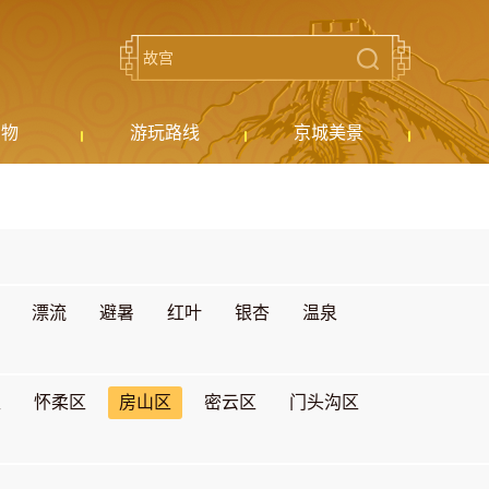
购物
游玩路线
京城美景
漂流
避暑
红叶
银杏
温泉
区
怀柔区
房山区
密云区
门头沟区