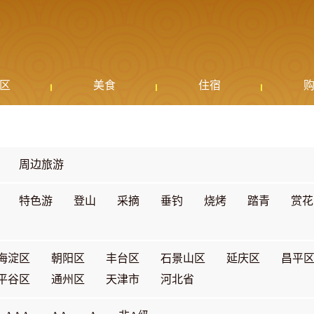
区
美食
住宿
周边旅游
特色游
登山
采摘
垂钓
烧烤
踏青
赏花
海淀区
朝阳区
丰台区
石景山区
延庆区
昌平
平谷区
通州区
天津市
河北省