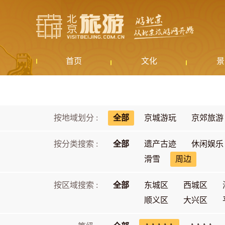
首页
文化
景
按地域划分 :
全部
京城游玩
京郊旅游
按分类搜索 :
全部
遗产古迹
休闲娱乐
滑雪
周边
按区域搜索 :
全部
东城区
西城区
顺义区
大兴区