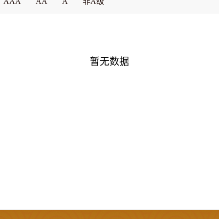
AAA
AA
A
非A级
暂无数据