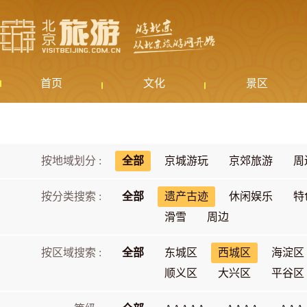
首页
文化
景区
按地域划分 :
全部
京城游玩
京郊旅游
周
按分类搜索 :
全部
遗产古迹
休闲娱乐
特
滑雪
周边
按区域搜索 :
全部
东城区
西城区
海淀区
顺义区
大兴区
平谷区