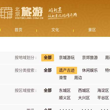
首页
文化
景区
按地域划分 :
全部
京城游玩
京郊旅游
周
按分类搜索 :
全部
遗产古迹
休闲娱乐
特
滑雪
周边
按区域搜索 :
全部
东城区
西城区
海淀区
顺义区
大兴区
平谷区