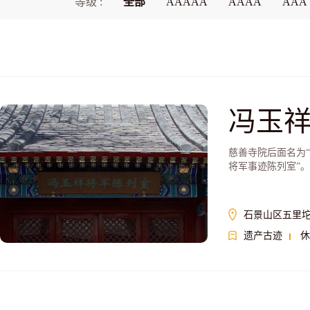
等级 :
全部
AAAAA
AAAA
AAA
冯玉
慈善寺院后面名为
将军事迹陈列室”。
石景山区五里
遗产古迹
休