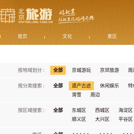
首页
文化
景区
按地域划分 :
全部
京城游玩
京郊旅游
周
按分类搜索 :
全部
遗产古迹
休闲娱乐
特
滑雪
周边
按区域搜索 :
全部
东城区
西城区
海淀区
顺义区
大兴区
平谷区