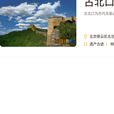
古北
古北口为历代兵家
北京密云区古
遗产古迹
特