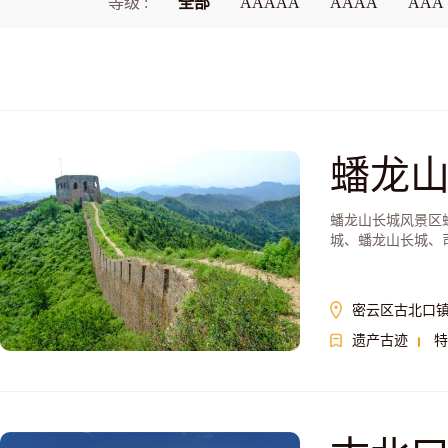
等级 :
全部
AAAAA
AAAA
AAA
蟠龙
蟠龙山长城风景区
城、蟠龙山长城、
密云区古北口
遗产古迹
特