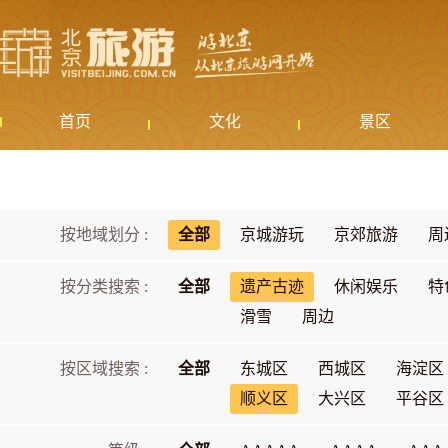
首页
文化
景区
按地域划分 :
全部
京城游玩
京郊旅游
周
按分类搜索 :
全部
遗产古迹
休闲娱乐
特
滑雪
周边
按区域搜索 :
全部
东城区
西城区
海淀区
顺义区
大兴区
平谷区