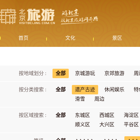
首页
文化
景区
按地域划分 :
全部
京城游玩
京郊旅游
周
按分类搜索 :
全部
遗产古迹
休闲娱乐
特
滑雪
周边
按区域搜索 :
全部
东城区
西城区
海淀区
顺义区
大兴区
平谷区