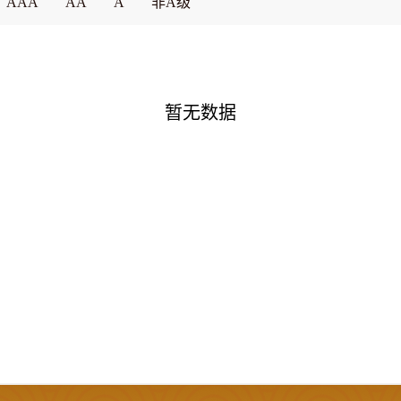
AAA
AA
A
非A级
暂无数据