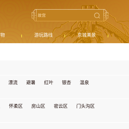
购物
游玩路线
京城美景
漂流
避暑
红叶
银杏
温泉
区
怀柔区
房山区
密云区
门头沟区