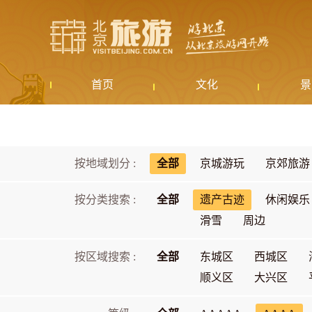
首页
文化
景
按地域划分 :
全部
京城游玩
京郊旅游
按分类搜索 :
全部
遗产古迹
休闲娱乐
滑雪
周边
按区域搜索 :
全部
东城区
西城区
顺义区
大兴区