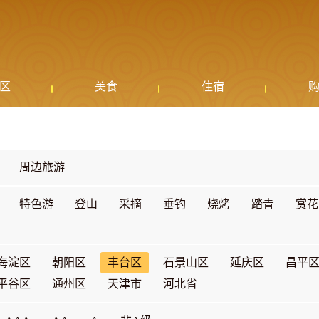
区
美食
住宿
周边旅游
特色游
登山
采摘
垂钓
烧烤
踏青
赏花
海淀区
朝阳区
丰台区
石景山区
延庆区
昌平
平谷区
通州区
天津市
河北省