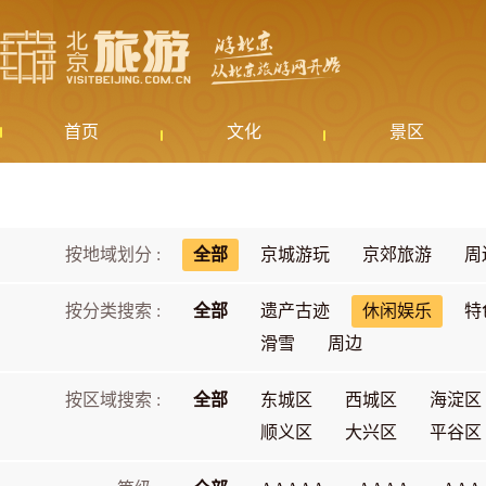
首页
文化
景区
按地域划分 :
全部
京城游玩
京郊旅游
周
按分类搜索 :
全部
遗产古迹
休闲娱乐
特
滑雪
周边
按区域搜索 :
全部
东城区
西城区
海淀区
顺义区
大兴区
平谷区