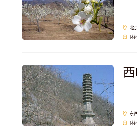
北
休
西
东
休