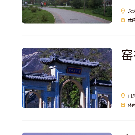
永
休
窑
门
休