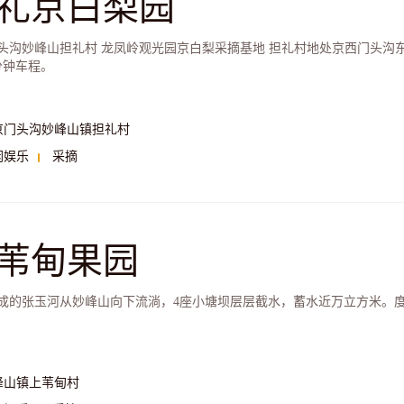
礼京白梨园
头沟妙峰山担礼村 龙凤岭观光园京白梨采摘基地 担礼村地处京西门头沟
分钟车程。
京门头沟妙峰山镇担礼村
闲娱乐
采摘
苇甸果园
成的张玉河从妙峰山向下流淌，4座小塘坝层层截水，蓄水近万立方米。
峰山镇上苇甸村