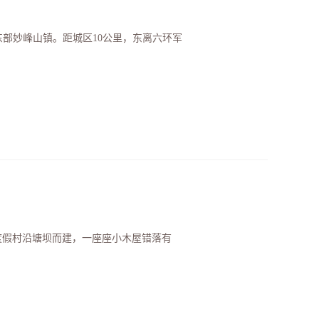
东部妙峰山镇。距城区10公里，东离六环军
度假村沿塘坝而建，一座座小木屋错落有