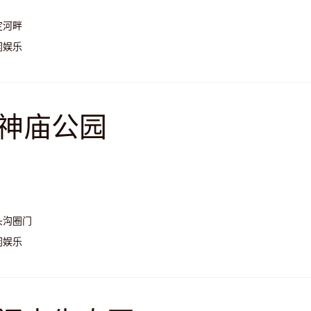
定河畔
闲娱乐
神庙公园
头沟圈门
闲娱乐