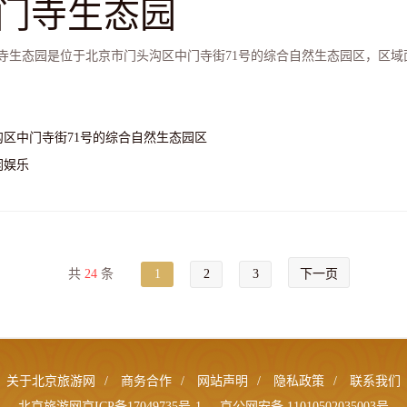
门寺生态园
生态园是位于北京市门头沟区中门寺街71号的综合自然生态园区，区域面积
沟区中门寺街71号的综合自然生态园区
闲娱乐
共
24
条
1
2
3
下一页
关于北京旅游网
/
商务合作
/
网站声明
/
隐私政策
/
联系我们
北京旅游网京ICP备17049735号-1
京公网安备 11010502035003号