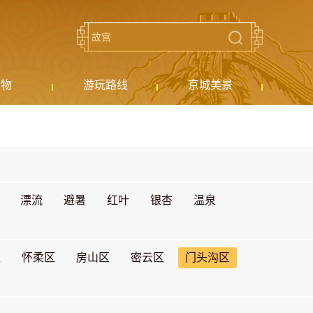
购物
游玩路线
京城美景
漂流
避暑
红叶
银杏
温泉
区
怀柔区
房山区
密云区
门头沟区