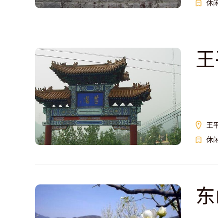
休
王
王
休
东