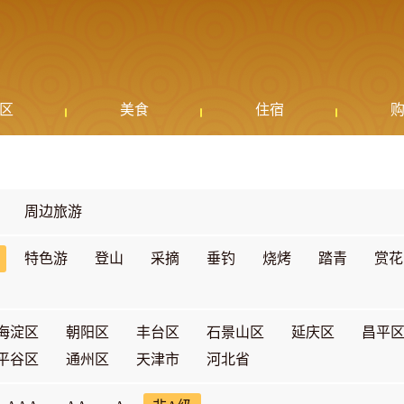
区
美食
住宿
周边旅游
特色游
登山
采摘
垂钓
烧烤
踏青
赏花
海淀区
朝阳区
丰台区
石景山区
延庆区
昌平
平谷区
通州区
天津市
河北省