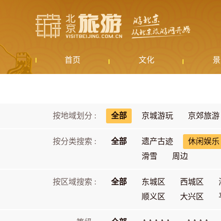
首页
文化
景
按地域划分 :
全部
京城游玩
京郊旅游
按分类搜索 :
全部
遗产古迹
休闲娱乐
滑雪
周边
按区域搜索 :
全部
东城区
西城区
顺义区
大兴区