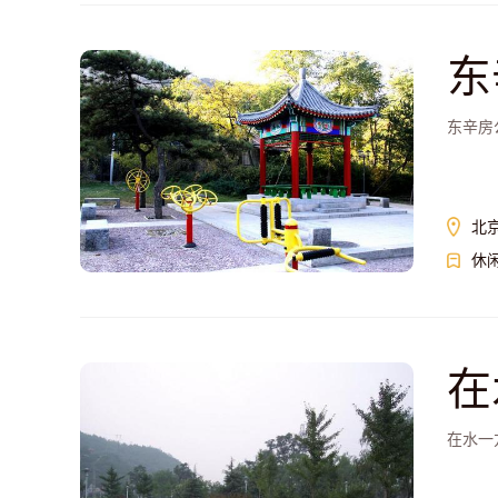
东
东辛房
北
休
在
在水一