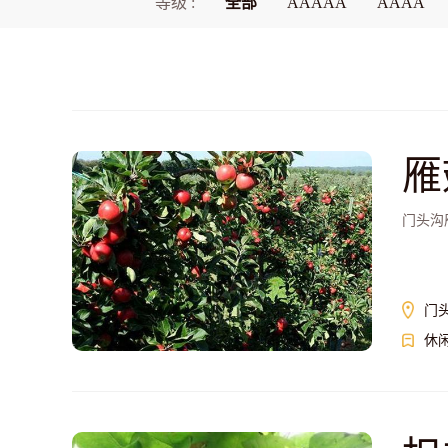
等级 :
全部
AAAAA
AAAA
雁
门头沟
门
休