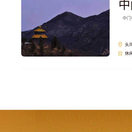
中
中门寺
头
休