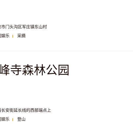
京市门头沟区军庄镇东山村
闲娱乐
采摘
峰寺森林公园
西长安街延长线的西部端点上
闲娱乐
登山