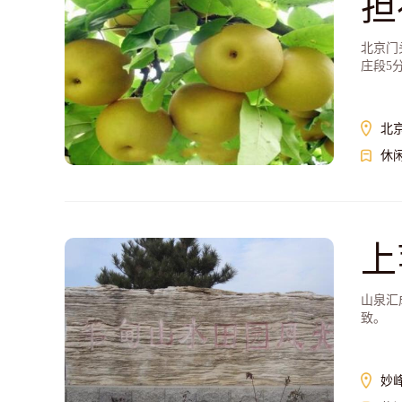
担
北京门
庄段5
北
休
上
山泉汇
致。
妙