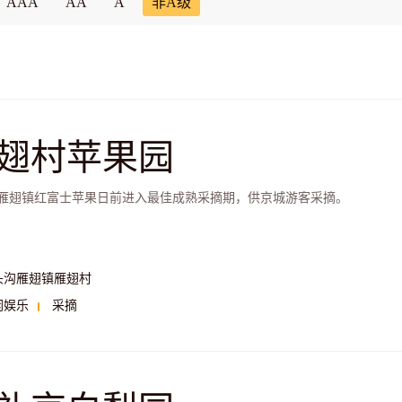
AAA
AA
A
非A级
翅村苹果园
雁翅镇红富士苹果日前进入最佳成熟采摘期，供京城游客采摘。
头沟雁翅镇雁翅村
闲娱乐
采摘