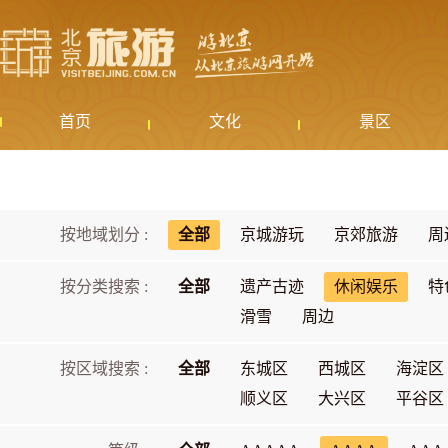
首页
文化
景区
按地域划分 :
全部
京城游玩
京郊旅游
周
按分类搜索 :
全部
遗产古迹
休闲娱乐
特
滑雪
周边
按区域搜索 :
全部
东城区
西城区
海淀区
顺义区
大兴区
平谷区