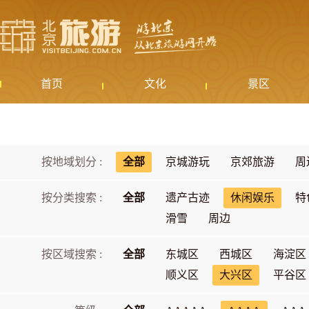
首页
文化
景区
按地域划分 :
全部
京城游玩
京郊旅游
周
按分类搜索 :
全部
遗产古迹
休闲娱乐
特
滑雪
周边
按区域搜索 :
全部
东城区
西城区
海淀区
顺义区
大兴区
平谷区