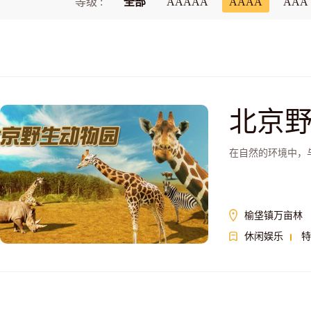
等级 :
全部
AAAAA
AAAA
AAA
北京
在自然的环境中，
榆垡镇万亩林
休闲娱乐
特