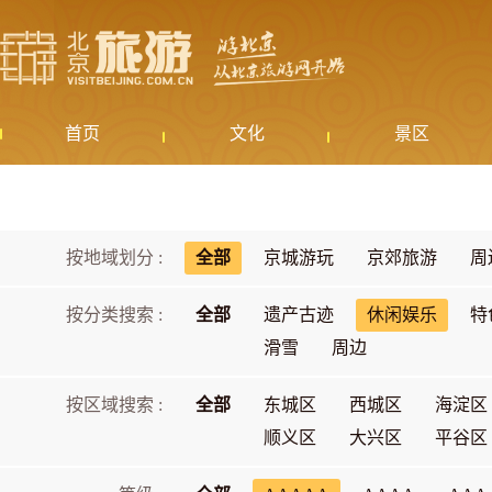
首页
文化
景区
按地域划分 :
全部
京城游玩
京郊旅游
周
按分类搜索 :
全部
遗产古迹
休闲娱乐
特
滑雪
周边
按区域搜索 :
全部
东城区
西城区
海淀区
顺义区
大兴区
平谷区