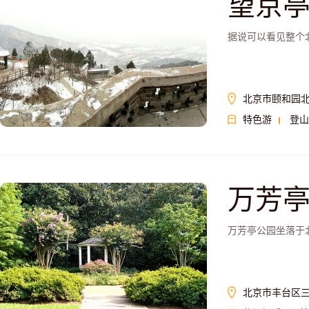
望京
据说可以看见整个
北京市颐和园北
特色游
登山
万芳
万芳亭公园坐落于
北京市丰台区