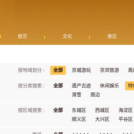
首页
文化
景区
按地域划分 :
全部
京城游玩
京郊旅游
周
按分类搜索 :
全部
遗产古迹
休闲娱乐
特
滑雪
周边
按区域搜索 :
全部
东城区
西城区
海淀区
顺义区
大兴区
平谷区