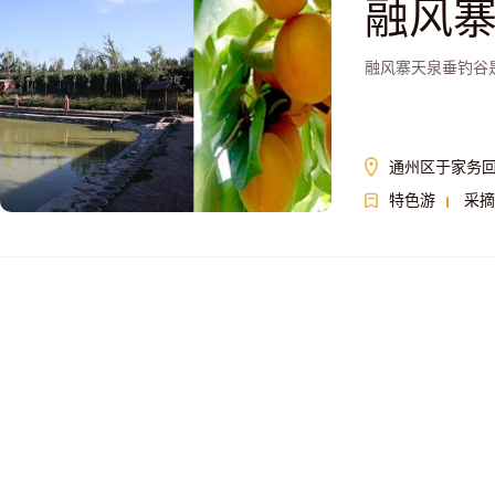
融风
融风寨天泉垂钓谷
通州区于家务
特色游
采摘