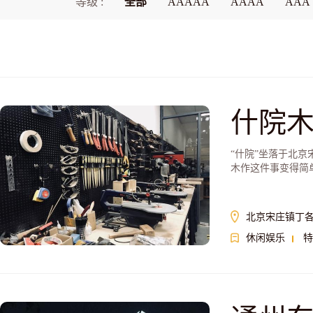
等级 :
全部
AAAAA
AAAA
AAA
什院
“什院”坐落于北
木作这件事变得简
训、定期的主题木
简约。
北京宋庄镇丁各
休闲娱乐
特