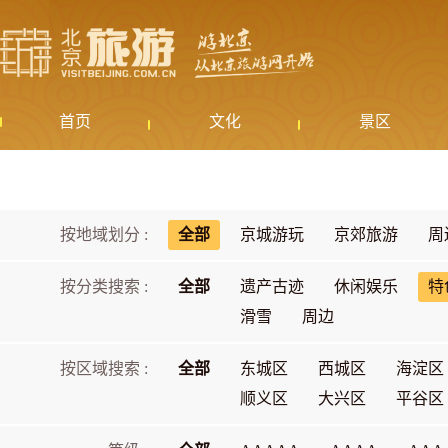
首页
文化
景区
按地域划分 :
全部
京城游玩
京郊旅游
周
按分类搜索 :
全部
遗产古迹
休闲娱乐
特
滑雪
周边
按区域搜索 :
全部
东城区
西城区
海淀区
顺义区
大兴区
平谷区