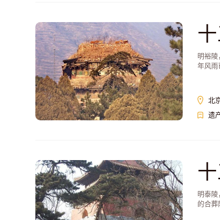
十
明裕陵
年风雨
北
遗
十
明泰陵
的合葬