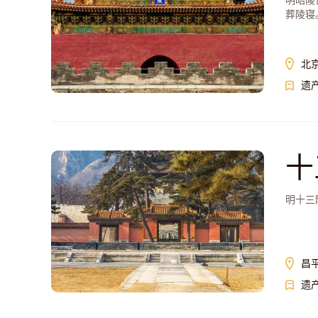
明昭陵
葬陵寝
北
遗
十
明十三
昌
遗