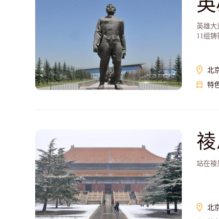
英
英雄大
11组
北
特
祾
站在祾
北