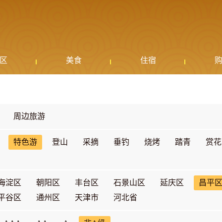
区
美食
住宿
周边旅游
特色游
登山
采摘
垂钓
烧烤
踏青
赏花
海淀区
朝阳区
丰台区
石景山区
延庆区
昌平
平谷区
通州区
天津市
河北省