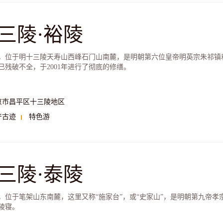
三陵·裕陵
，位于明十三陵天寿山西峰石门山南麓，是明朝第六位皇帝明英宗朱祁镇
已残破不全，于2001年进行了彻底的修缮。
京市昌平区十三陵地区
产古迹
特色游
三陵·泰陵
，位于笔架山东南麓，这里又称“施家台”，或“史家山”，是明朝第九帝
陵寝。