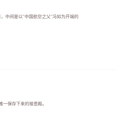
米，中间是以"中国航空之父"冯如为开端的
唯一保存下来的祾恩殿。