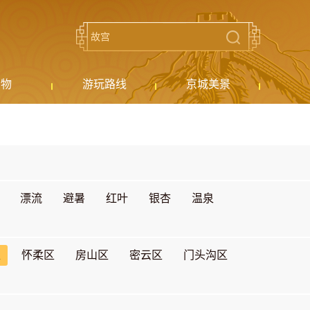
购物
游玩路线
京城美景
漂流
避暑
红叶
银杏
温泉
区
怀柔区
房山区
密云区
门头沟区