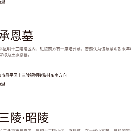
色游
承恩墓
平区明十三陵陵区内、思陵前方有一座陪葬墓，普遍认为该墓是明朝末年
常称为王承恩墓。
京市昌平区十三陵镇悼陵监村东南方向
色游
三陵·昭陵