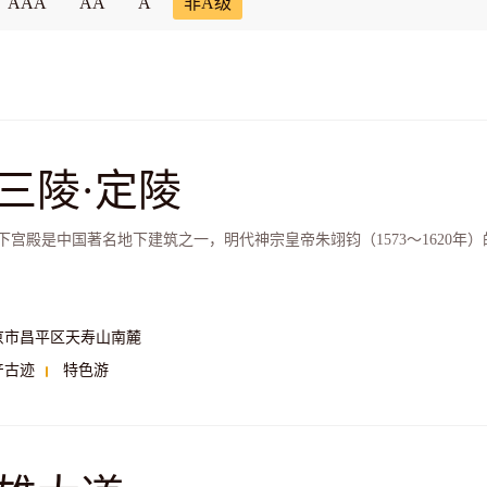
AAA
AA
A
非A级
三陵·定陵
下宫殿是中国著名地下建筑之一，明代神宗皇帝朱翊钧（1573～1620年
京市昌平区天寿山南麓
产古迹
特色游