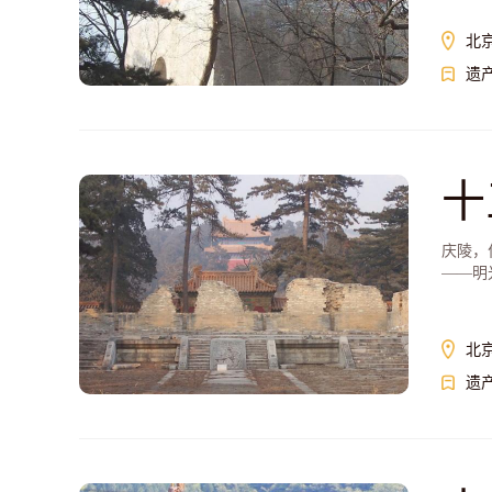
北
遗
十
庆陵，
——明
北
遗