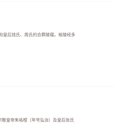
和皇后钱氏、周氏的合葬陵寝。裕陵经多
孝宗敬皇帝朱祐樘（年号弘治）及皇后张氏