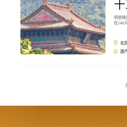
十
明景陵
在146
北
遗