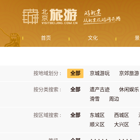
首页
文化
景
按地域划分 :
全部
京城游玩
京郊旅游
按分类搜索 :
全部
遗产古迹
休闲娱乐
滑雪
周边
按区域搜索 :
全部
东城区
西城区
顺义区
大兴区