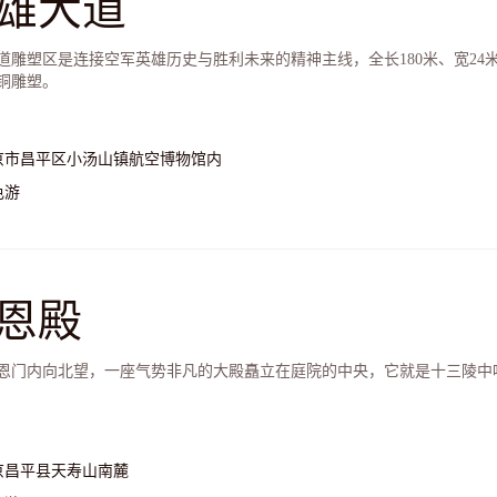
雄大道
道雕塑区是连接空军英雄历史与胜利未来的精神主线，全长180米、宽24
铸铜雕塑。
京市昌平区小汤山镇航空博物馆内
色游
恩殿
恩门内向北望，一座气势非凡的大殿矗立在庭院的中央，它就是十三陵中
京昌平县天寿山南麓