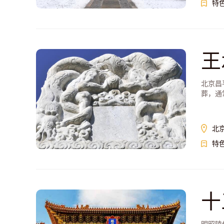
特
王
北京昌
葬，通
北
特
十