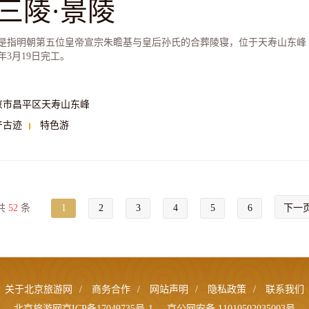
三陵·景陵
是指明朝第五位皇帝宣宗朱瞻基与皇后孙氏的合葬陵寝，位于天寿山东峰
3年3月19日完工。
京市昌平区天寿山东峰
产古迹
特色游
共
52
条
1
2
3
4
5
6
下一
关于北京旅游网
/
商务合作
/
网站声明
/
隐私政策
/
联系我们
北京旅游网京ICP备17049735号-1
京公网安备 11010502035003号