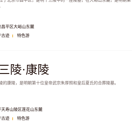
位于北京市昌平区，是明十三陵中的一座陵墓，在大峪山东麓，是明朝第
。
京昌平区大峪山东麓
产古迹
特色游
三陵·康陵
陵的康陵，是明朝第十位皇帝武宗朱厚照和皇后夏氏的合葬陵墓。
平天寿山陵区莲花山东麓
产古迹
特色游