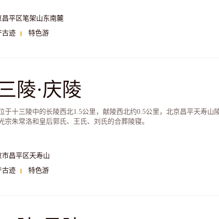
京昌平区笔架山东南麓
产古迹
特色游
三陵·庆陵
位于十三陵中的长陵西北1.5公里，献陵西北约0.5公里，北京昌平天寿
光宗朱常洛和皇后郭氏、王氏、刘氏的合葬陵寝。
京市昌平区天寿山
产古迹
特色游