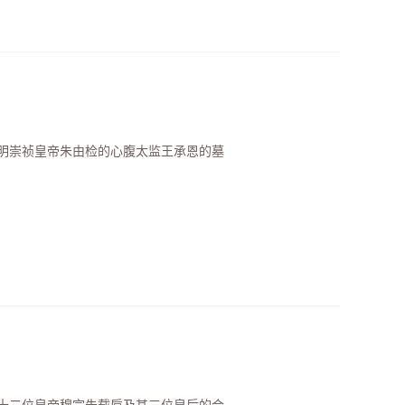
明崇祯皇帝朱由检的心腹太监王承恩的墓