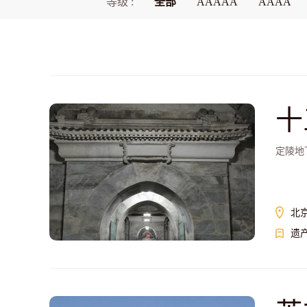
等级 :
全部
AAAAA
AAAA
十
定陵地
北
遗