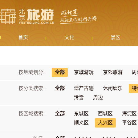
首页
文化
景区
按地域划分 :
全部
京城游玩
京郊旅游
周
按分类搜索 :
全部
遗产古迹
休闲娱乐
特
滑雪
周边
按区域搜索 :
全部
东城区
西城区
海淀区
顺义区
大兴区
平谷区