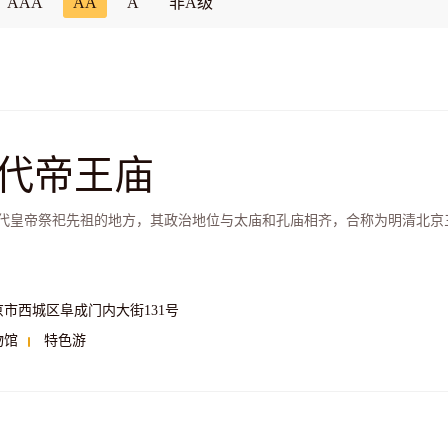
AAA
AA
A
非A级
代帝王庙
代皇帝祭祀先祖的地方，其政治地位与太庙和孔庙相齐，合称为明清北京
京市西城区阜成门内大街131号
物馆
特色游