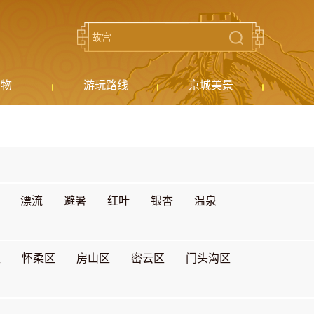
购物
游玩路线
京城美景
漂流
避暑
红叶
银杏
温泉
区
怀柔区
房山区
密云区
门头沟区