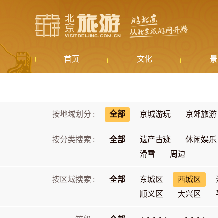
首页
文化
景
按地域划分 :
全部
京城游玩
京郊旅游
按分类搜索 :
全部
遗产古迹
休闲娱乐
滑雪
周边
按区域搜索 :
全部
东城区
西城区
顺义区
大兴区