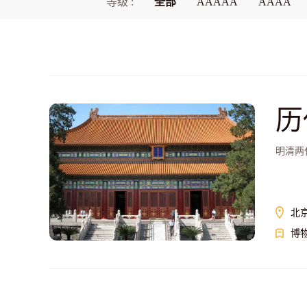
等级 :
全部
AAAAA
AAAA
历
明清两
北
博