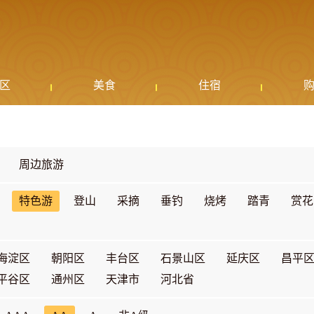
区
美食
住宿
周边旅游
特色游
登山
采摘
垂钓
烧烤
踏青
赏花
海淀区
朝阳区
丰台区
石景山区
延庆区
昌平
平谷区
通州区
天津市
河北省