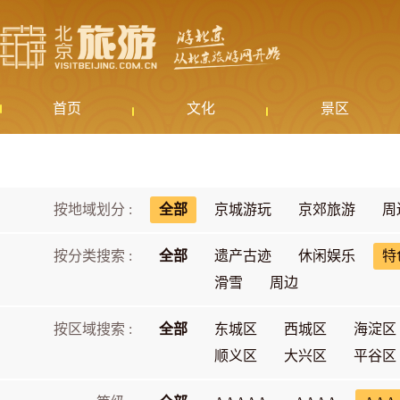
首页
文化
景区
按地域划分 :
全部
京城游玩
京郊旅游
周
按分类搜索 :
全部
遗产古迹
休闲娱乐
特
滑雪
周边
按区域搜索 :
全部
东城区
西城区
海淀区
顺义区
大兴区
平谷区