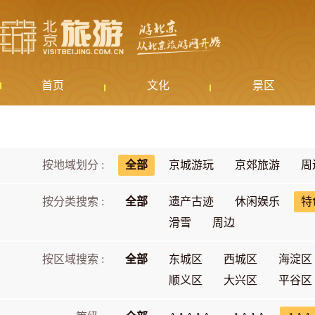
首页
文化
景区
按地域划分 :
全部
京城游玩
京郊旅游
周
按分类搜索 :
全部
遗产古迹
休闲娱乐
特
滑雪
周边
按区域搜索 :
全部
东城区
西城区
海淀区
顺义区
大兴区
平谷区