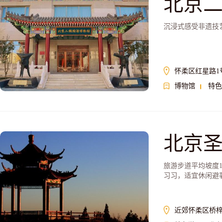
北京
沉浸式感受非遗技
怀柔区红星路1
博物馆
特色
北京
旅游步道平均坡度
习习，适宜休闲避
近郊怀柔区桥梓