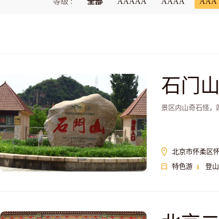
等级 :
全部
AAAAA
AAAA
AAA
石门
景区内山奇石怪，
北京市怀柔区怀
特色游
登山