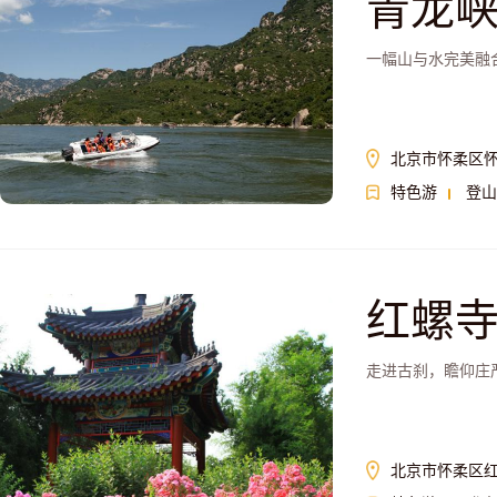
青龙
一幅山与水完美融
北京市怀柔区
特色游
登山
红螺
走进古刹，瞻仰庄
北京市怀柔区红