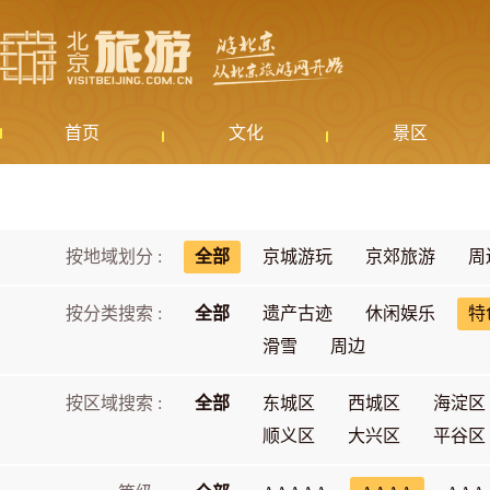
首页
文化
景区
按地域划分 :
全部
京城游玩
京郊旅游
周
按分类搜索 :
全部
遗产古迹
休闲娱乐
特
滑雪
周边
按区域搜索 :
全部
东城区
西城区
海淀区
顺义区
大兴区
平谷区