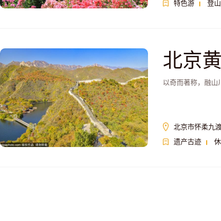
特色游
登山
北京
以奇而著称，融山
北京市怀柔九渡
遗产古迹
休