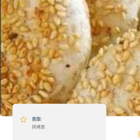
类型:
烘烤类