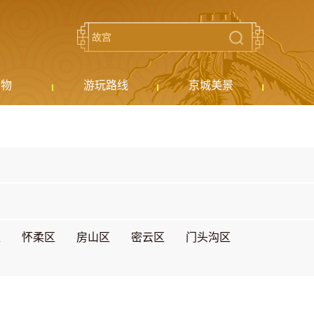
购物
游玩路线
京城美景
区
怀柔区
房山区
密云区
门头沟区