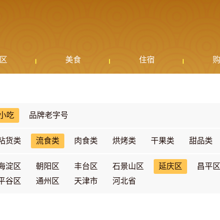
区
美食
住宿
小吃
品牌老字号
粘货类
流食类
肉食类
烘烤类
干果类
甜品类
海淀区
朝阳区
丰台区
石景山区
延庆区
昌平
平谷区
通州区
天津市
河北省