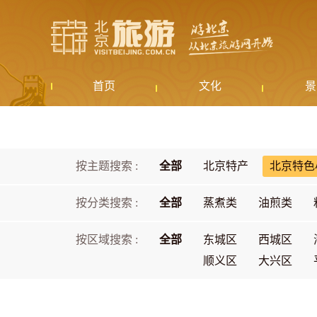
首页
文化
景
按主题搜索 :
全部
北京特产
北京特色
按分类搜索 :
全部
蒸煮类
油煎类
按区域搜索 :
全部
东城区
西城区
顺义区
大兴区