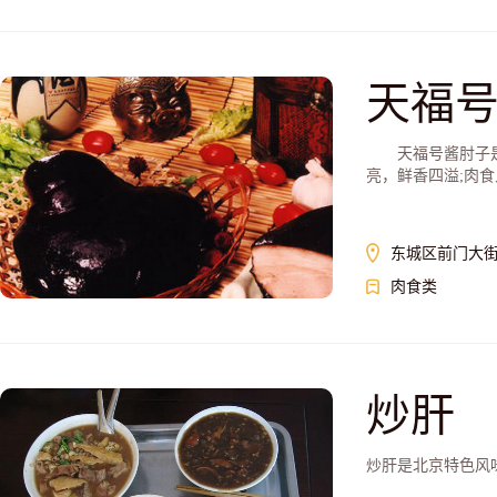
天福
天福号酱肘子是北
亮，鲜香四溢;肉食入
东城区前门大街
肉食类
炒肝
炒肝是北京特色风