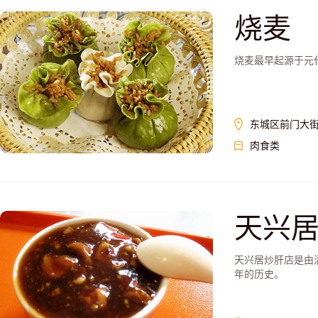
烧麦
烧麦最早起源于元代
东城区前门大街
肉食类
天兴
天兴居炒肝店是由清
年的历史。