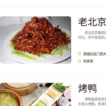
老北
老北京京酱肉丝是
均匀，并不容易的
西城区前门西大
肉食类
烤鸭
烤鸭是具有世界声
木炭火烤制，色泽红