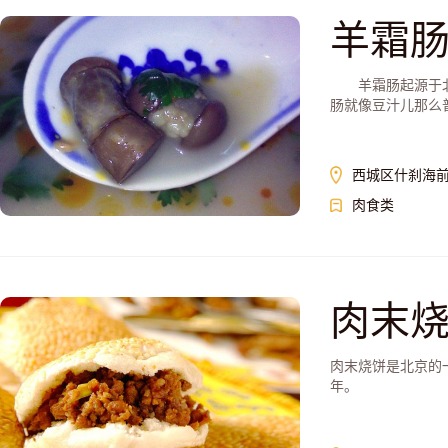
羊霜
羊霜肠起源于北京
肠就像豆汁儿那么普
西城区什刹海前
肉食类
肉末
肉末烧饼是北京的
年。