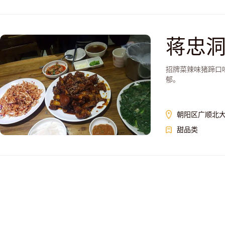
蒋忠
招牌菜辣味猪蹄口
郁。
朝阳区广顺北
甜品类