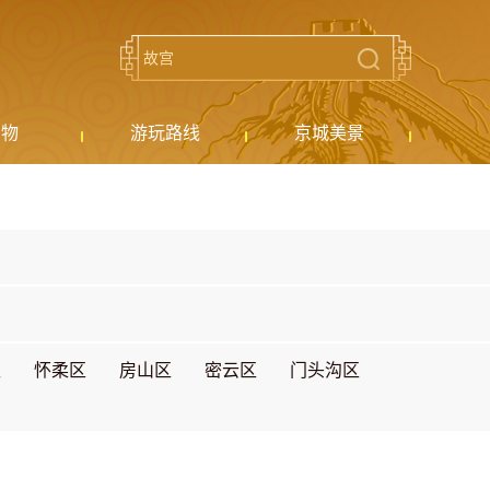
购物
游玩路线
京城美景
区
怀柔区
房山区
密云区
门头沟区