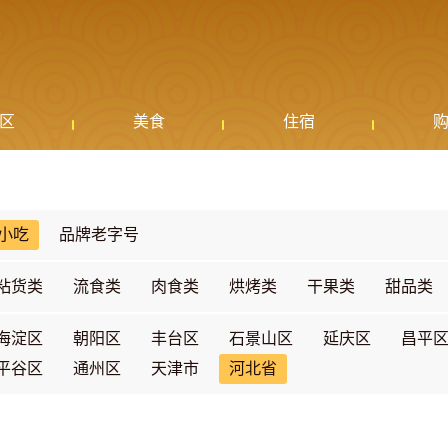
区
美食
住宿
小吃
品牌老字号
粘货类
流食类
肉食类
烘烤类
干果类
甜品类
海淀区
朝阳区
丰台区
石景山区
延庆区
昌平
平谷区
通州区
天津市
河北省