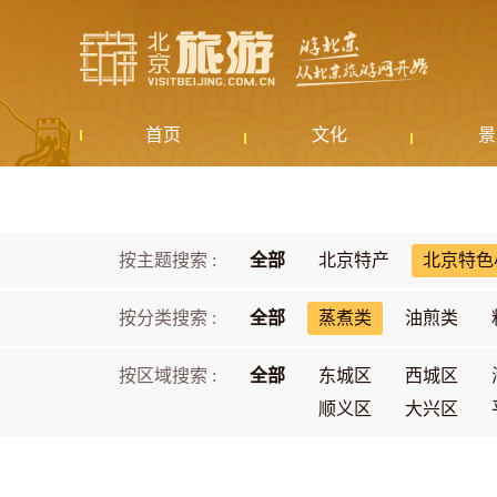
首页
文化
景
按主题搜索 :
全部
北京特产
北京特色
按分类搜索 :
全部
蒸煮类
油煎类
按区域搜索 :
全部
东城区
西城区
顺义区
大兴区