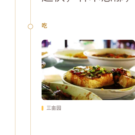
吃
三亩园