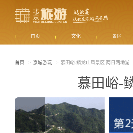
首页
文化
景区
首页
京城游玩
慕田峪-鳞龙山风景区 两日两地游
慕田峪-