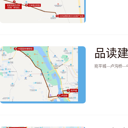
厂商
品读建
园林
宛平城—卢沟桥—