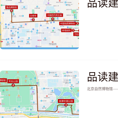
品读建
—中
（白
品读建
公园
北京自然博物馆—