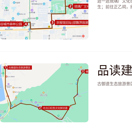
—京报
逛一逛琉璃厂文化
生；前往正乙祠，
品读建
古北
古御道生态旅游景