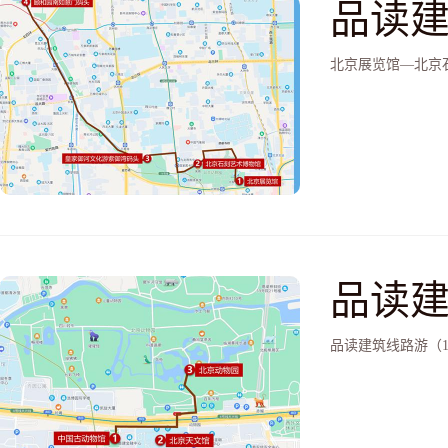
品读建
艺术
北京展览馆—北京
园南
品读建
文馆
品读建筑线路游（