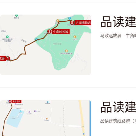
品读建
城—
马致远故居—牛角
品读建
产业
品读建筑线路游（