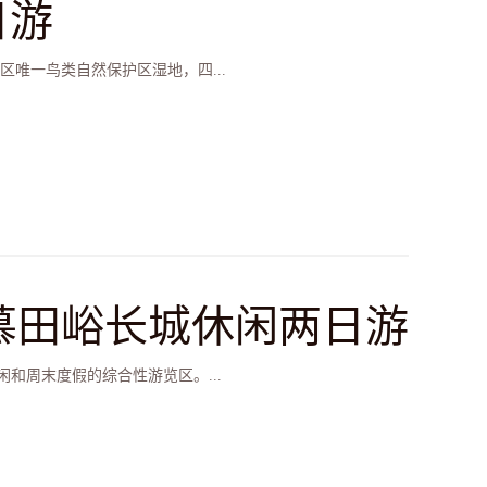
日游
唯一鸟类自然保护区湿地，四...
 慕田峪长城休闲两日游
和周末度假的综合性游览区。...