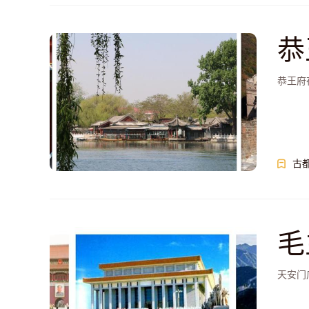
恭
日
恭王府
古
毛
日
天安门