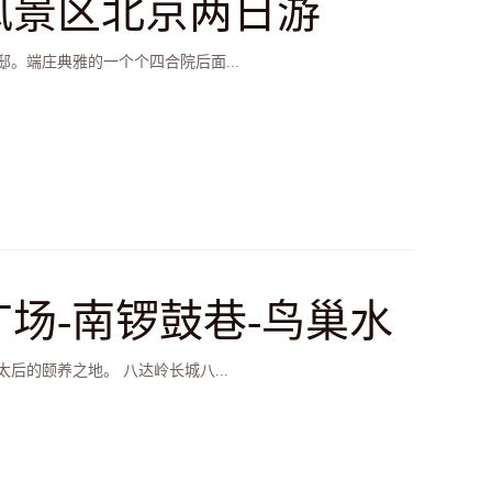
风景区北京两日游
。端庄典雅的一个个四合院后面...
广场-南锣鼓巷-鸟巢水
的颐养之地。 八达岭长城八...