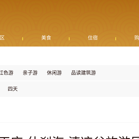
区
美食
住宿
红色游
亲子游
休闲游
品读建筑游
四天