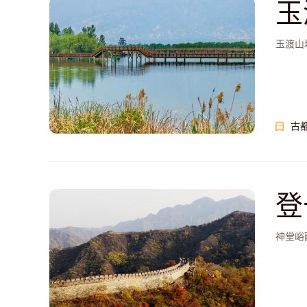
玉
玉渡山
古
登
神堂峪