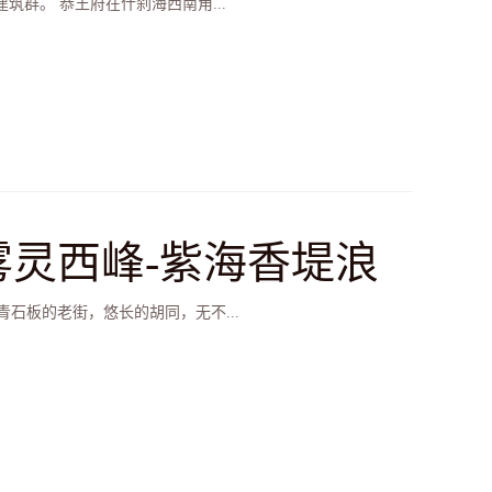
群。 恭王府在什刹海西南角...
雾灵西峰-紫海香堤浪
石板的老街，悠长的胡同，无不...