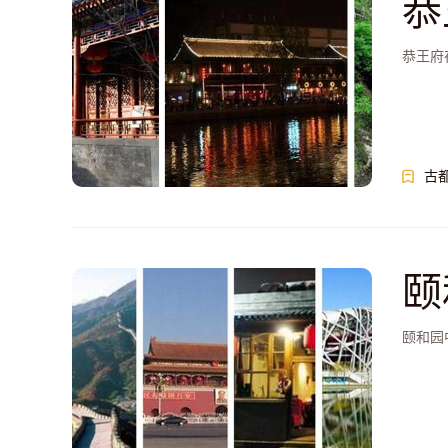
恭
恭王府
古
颐
立
颐和园