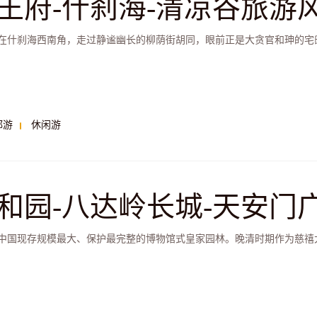
王府-什刹海-清凉谷旅游
在什刹海西南角，走过静谧幽长的柳荫街胡同，眼前正是大贪官和珅的宅邸
都游
休闲游
和园-八达岭长城-天安门
方两日游
中国现存规模最大、保护最完整的博物馆式皇家园林。晚清时期作为慈禧太后