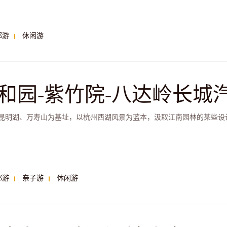
都游
休闲游
和园-紫竹院-八达岭长城
昆明湖、万寿山为基址，以杭州西湖风景为蓝本，汲取江南园林的某些设计
都游
亲子游
休闲游