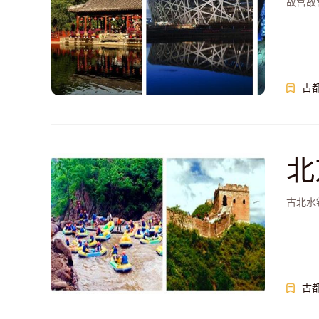
故宫故
古
北
漫
古北水
古