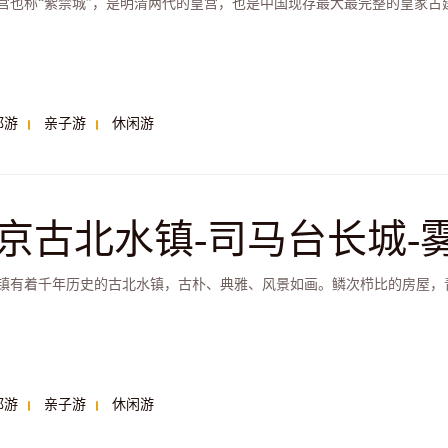
宫也称“紫禁城”，是明清两代的皇宫，也是中国现存最大最完整的皇家古建筑
都游
亲子游
休闲游
京古北水镇-司马台长城-
休闲两日游
镇有着千年历史的古北水镇，古朴、典雅、风景如画。鳞次栉比的房屋，青
都游
亲子游
休闲游