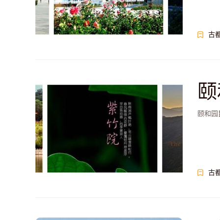
古
颐
颐和园
古