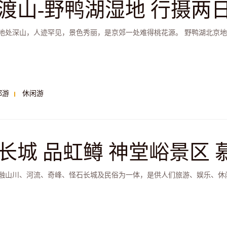
渡山-野鸭湖湿地 行摄两
地处深山，人迹罕见，景色秀丽，是京郊一处难得桃花源。 野鸭湖北京地区
都游
休闲游
长城 品虹鳟 神堂峪景区
融山川、河流、奇峰、怪石长城及民俗为一体，是供人们旅游、娱乐、休闲