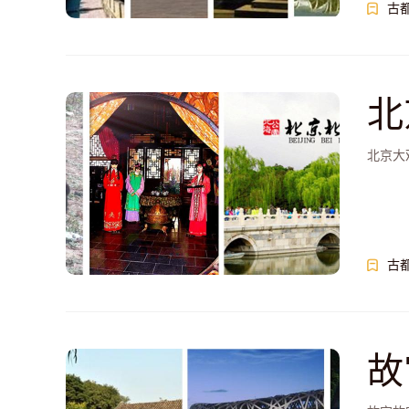
古
北
日
北京大
古
故