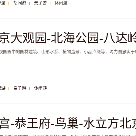
都游
胡同游
亲子游
休闲游
京大观园-北海公园-八达
游
观园园中的园林建筑、山形水系、植物造景、小品点缀等，均力图忠实于原
都游
亲子游
休闲游
宫-恭王府-鸟巢-水立方