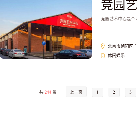
竞园
竞园艺术中心是个
北京市朝阳区广
休闲娱乐
共
244
条
上一页
1
2
3