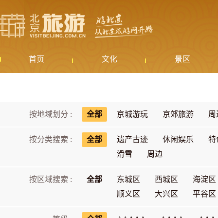
首页
文化
景区
按地域划分 :
全部
京城游玩
京郊旅游
周
按分类搜索 :
全部
遗产古迹
休闲娱乐
特
滑雪
周边
按区域搜索 :
全部
东城区
西城区
海淀区
顺义区
大兴区
平谷区