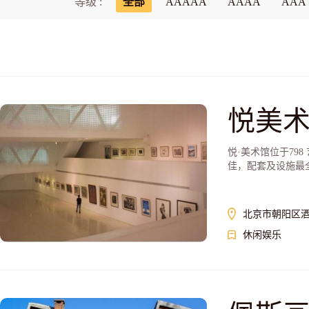
等级 :
全部
AAAAA
AAAA
AAA
悦美
悦·美术馆位于79
佳，配套及设施最
北京市朝阳区酒仙
休闲娱乐