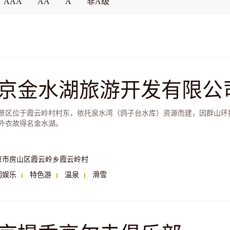
AAA
AA
A
非A级
京金水湖旅游开发有限公
景区位于霞云岭村村东，依托泉水湾（鸽子台水库）资源而建，因群山环
外衣故得名金水湖。
京市房山区霞云岭乡霞云岭村
闲娱乐
特色游
温泉
滑雪