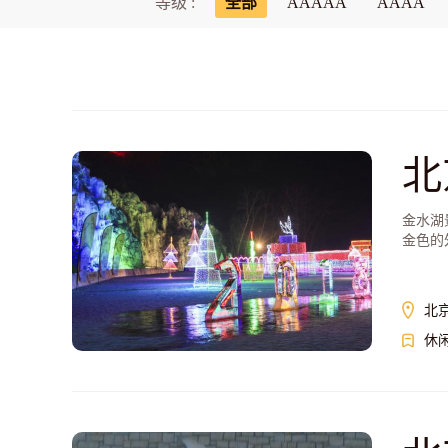
等级 :
全部
AAAAA
AAAA
北
金水湖
金色的
北
休