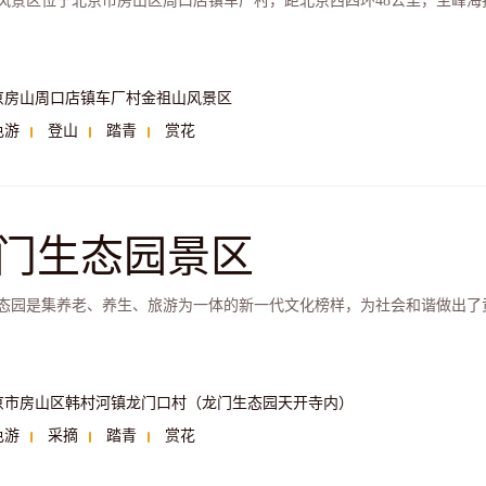
风景区位于北京市房山区周口店镇车厂村，距北京西四环48公里，主峰海拔
京房山周口店镇车厂村金祖山风景区
色游
登山
踏青
赏花
门生态园景区
态园是集养老、养生、旅游为一体的新一代文化榜样，为社会和谐做出了
京市房山区韩村河镇龙门口村（龙门生态园天开寺内）
色游
采摘
踏青
赏花