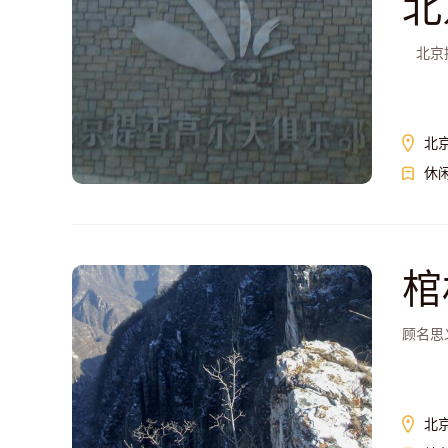
北
北京提
北
休
棺
顾名思
北