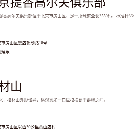
京提香高尔夫俱乐部
香高尔夫俱乐部位于北京市房山区，是一所球道全长3550码，标准杆3
京市房山区窦店锦绣路18号
闲娱乐
材山
义，棺材山外形怪异，远观真如一口巨棺横卧于群峰之间。
京市房山区以西30公里黄山店村