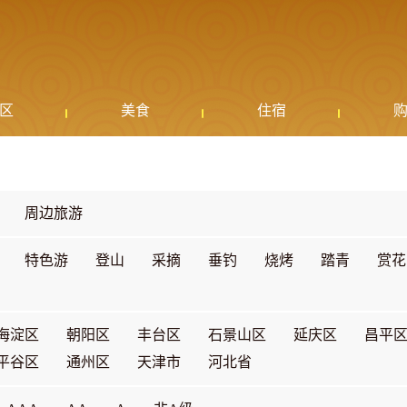
区
美食
住宿
周边旅游
特色游
登山
采摘
垂钓
烧烤
踏青
赏花
海淀区
朝阳区
丰台区
石景山区
延庆区
昌平
平谷区
通州区
天津市
河北省