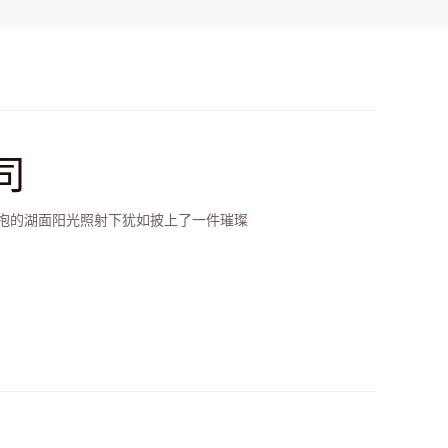
司
抱的湖面阳光照射下犹如披上了一件璀璨