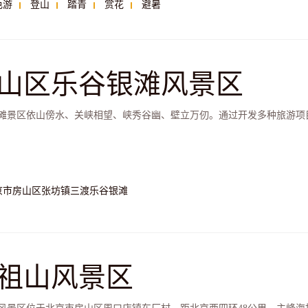
色游
登山
踏青
赏花
避暑
山区乐谷银滩风景区
滩景区依山傍水、关峡相望、峡秀谷幽、壁立万仞。通过开发多种旅游项
京市房山区张坊镇三渡乐谷银滩
祖山风景区