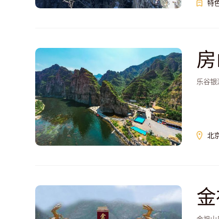
特
房
乐谷银
北
金