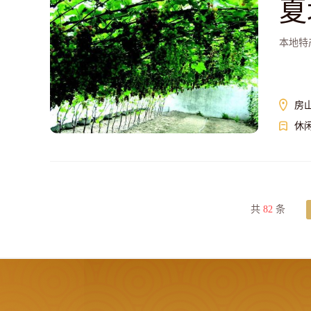
夏
本地特
房
休
共
82
条