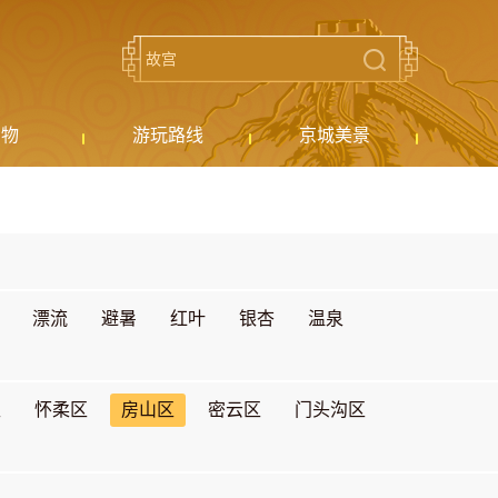
购物
游玩路线
京城美景
漂流
避暑
红叶
银杏
温泉
区
怀柔区
房山区
密云区
门头沟区