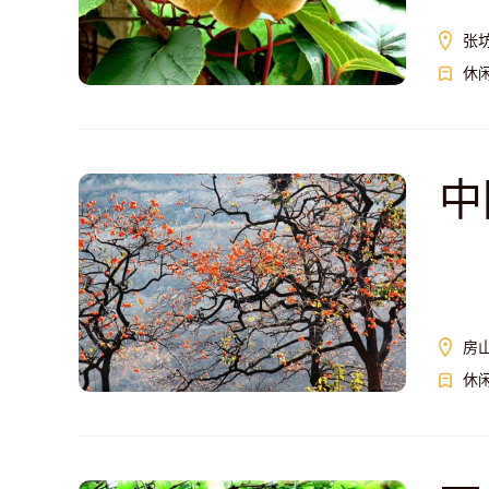
张
休
中
房
休