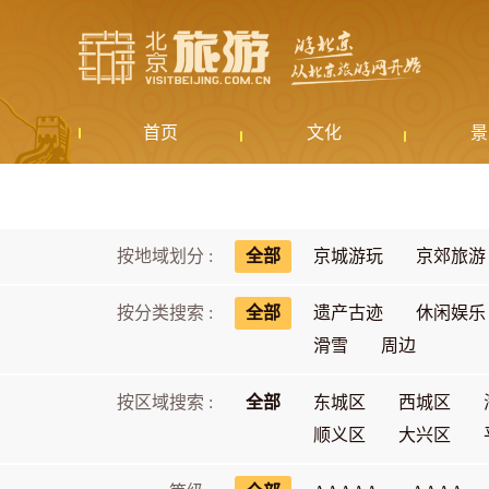
首页
文化
景
按地域划分 :
全部
京城游玩
京郊旅游
按分类搜索 :
全部
遗产古迹
休闲娱乐
滑雪
周边
按区域搜索 :
全部
东城区
西城区
顺义区
大兴区