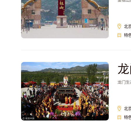
金祖山
北
特
龙
龙门生
北
特