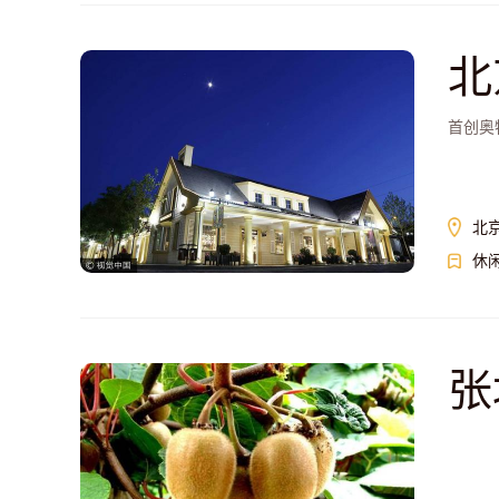
北
首创奥
北
休
张