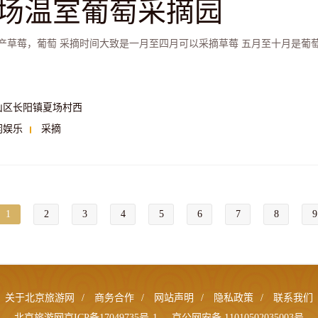
场温室葡萄采摘园
产草莓，葡萄 采摘时间大致是一月至四月可以采摘草莓 五月至十月是葡
山区长阳镇夏场村西
闲娱乐
采摘
1
2
3
4
5
6
7
8
9
关于北京旅游网
/
商务合作
/
网站声明
/
隐私政策
/
联系我们
北京旅游网京ICP备17049735号-1
京公网安备 11010502035003号