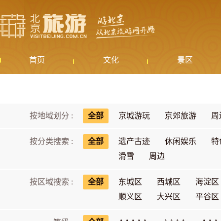
首页
文化
景区
按地域划分 :
全部
京城游玩
京郊旅游
周
按分类搜索 :
全部
遗产古迹
休闲娱乐
特
滑雪
周边
按区域搜索 :
全部
东城区
西城区
海淀区
顺义区
大兴区
平谷区