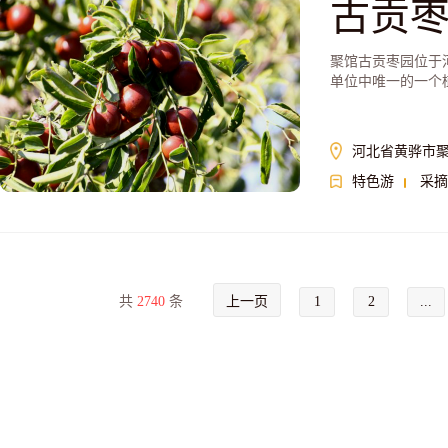
古贡
聚馆古贡枣园位于
单位中唯一的一个
河北省黄骅市
特色游
采摘
共
2740
条
上一页
1
2
...