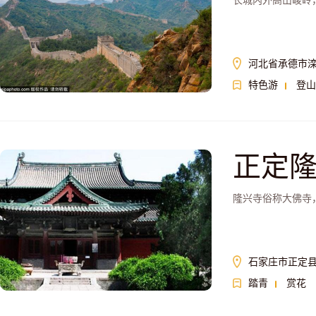
长城内外高山峻岭
河北省承德市
特色游
登山
正定
隆兴寺俗称大佛寺
石家庄市正定县
踏青
赏花