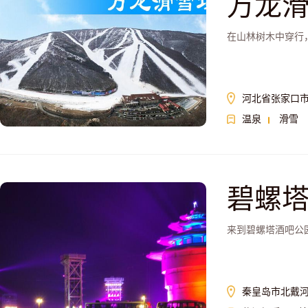
万龙
在山林树木中穿行
河北省张家口
温泉
滑雪
碧螺
来到碧螺塔酒吧公
秦皇岛市北戴