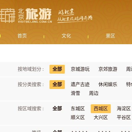
首页
文化
景区
按地域划分 :
全部
京城游玩
京郊旅游
周
按分类搜索 :
全部
遗产古迹
休闲娱乐
特
滑雪
周边
按区域搜索 :
全部
东城区
西城区
海淀区
顺义区
大兴区
平谷区