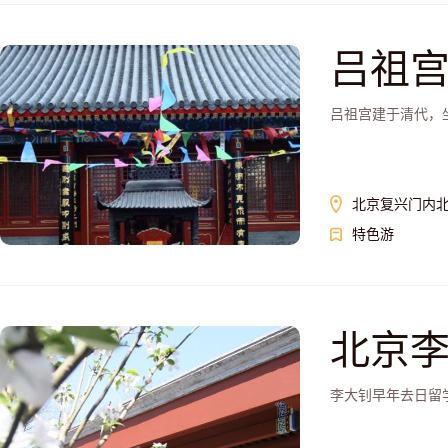
吕祖
吕祖宫建于清代，
北京复兴门内北
特色游
北京
李大钊早年去日留学