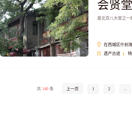
会贤
是北京八大堂之一
在西城区什刹海
遗产古迹
特
共
140
条
上一页
1
2
...