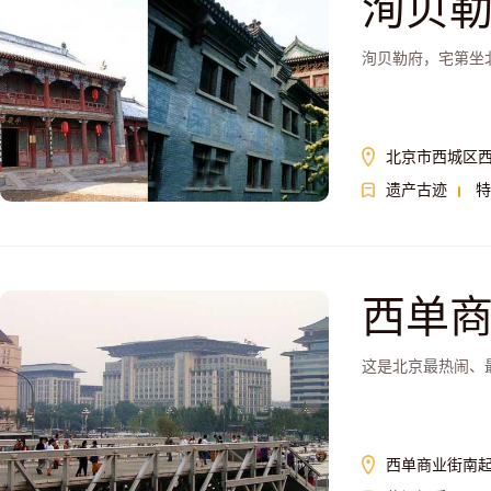
洵贝
洵贝勒府，宅第坐
北京市西城区西
遗产古迹
特
西单
这是北京最热闹、
西单商业街南