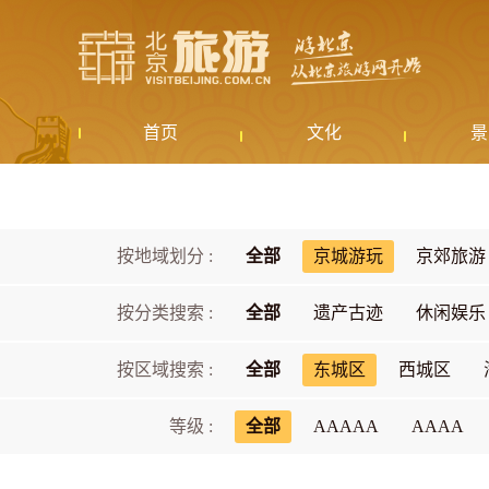
首页
文化
景
按地域划分 :
全部
京城游玩
京郊旅游
按分类搜索 :
全部
遗产古迹
休闲娱乐
按区域搜索 :
全部
东城区
西城区
等级 :
全部
AAAAA
AAAA