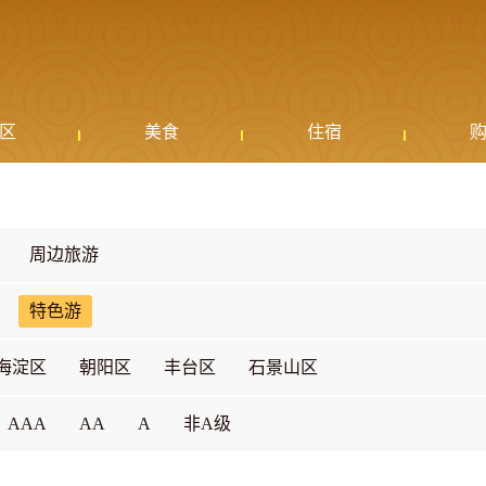
区
美食
住宿
周边旅游
特色游
海淀区
朝阳区
丰台区
石景山区
AAA
AA
A
非A级