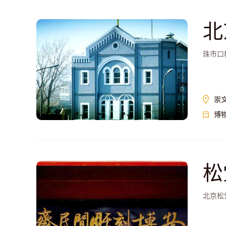
北
珠市口
崇
博
松
北京松