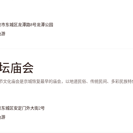
京市东城区龙潭路8号龙潭公园
色游
坛庙会
节文化庙会是京城恢复最早的庙会，以地道民俗、传统民间、多彩民族特
京东城区安定门外大街2号
色游