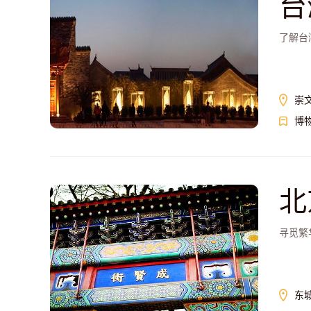
台
了解台
崇
博
北
寻觅繁
东