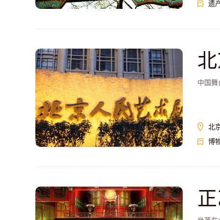
遗
北
中国舞
北
博
正