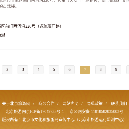
北京市宣武区前门西河沿220号，它东与天安门广场相邻，南与琉璃厂文
的古戏楼。
城区前门西河沿220号（近琉璃厂路）
色游
2
3
4
5
6
7
8
9
关于北京旅游网
/
商务合作
/
网站声明
/
隐私政策
/
联系我们
北京旅游网京ICP备17049735号-1
京公网安备 11010502035003号
版权所有：北京市文化和旅游局宣传中心（北京市旅游运行监测中心）