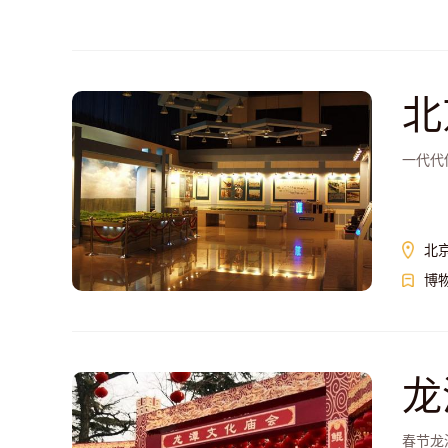
北
一代代
北
博
龙
春节龙