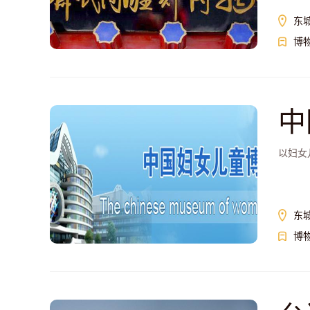
东
博
中
以妇女
东
博