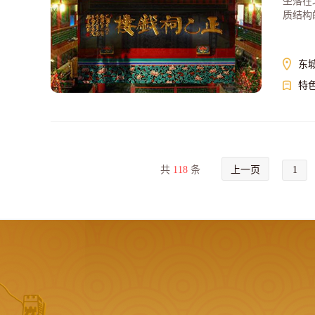
坐落在
质结构
东
特
共
118
条
上一页
1