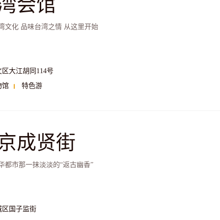
湾会馆
湾文化 品味台湾之情 从这里开始
文区大江胡同114号
物馆
特色游
京成贤街
华都市那一抹淡淡的“返古幽香”
城区国子监街