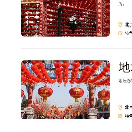
牌。
北
特
地
地坛春
北
特