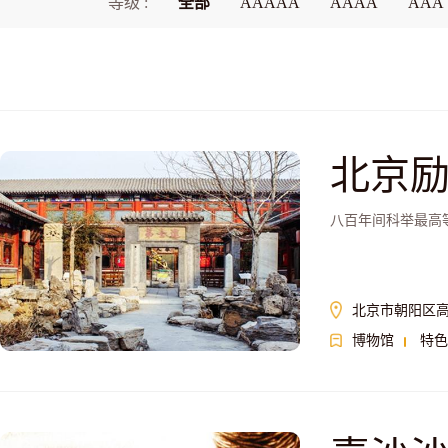
等级 :
全部
AAAAA
AAAA
AAA
北京
八百年间科举最高
北京市朝阳区高
博物馆
特色