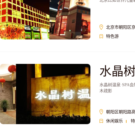
北京比如世界儿童
北京市朝阳区京
特色游
水晶
水晶树温泉·SP
木疏影
朝阳区朝阳路高井
休闲娱乐
特