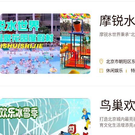
摩锐
摩锐水世界秉承“
北京市朝阳区
休闲娱乐
特
鸟巢
打造北京城内最亮
育文化生活增添亮