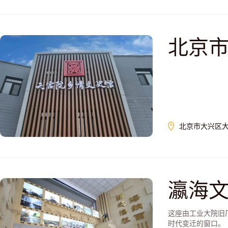
北京
北京市大兴区大
瀛海
这座由工业大院旧
时代变迁的窗口。