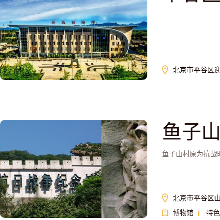
北京市平谷区
鱼子
鱼子山村原为抗战
北京市平谷区
博物馆
特色