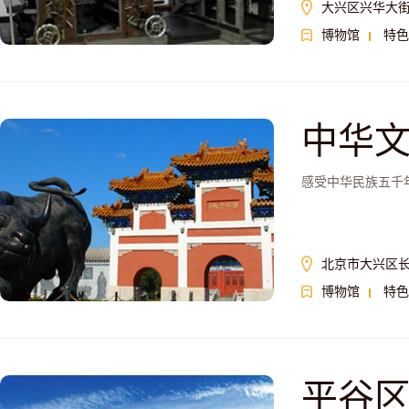
大兴区兴华大街
博物馆
特色
中华
感受中华民族五千
北京市大兴区
博物馆
特色
平谷