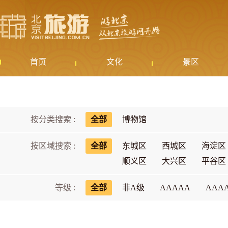
首页
文化
景区
按分类搜索 :
全部
博物馆
按区域搜索 :
全部
东城区
西城区
海淀区
顺义区
大兴区
平谷区
等级 :
全部
非A级
AAAAA
AAA