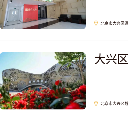
北京市大兴区瀛
大兴
北京市大兴区