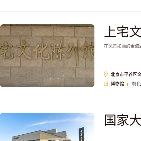
上宅
在风景如画的金海
北京市平谷区
博物馆
特色
国家