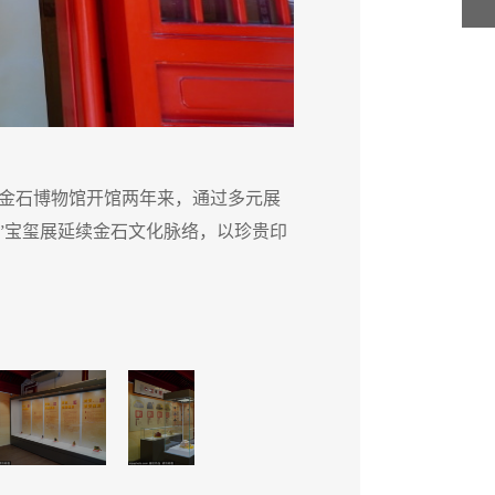
金石博物馆开馆两年来，通过多元展
展览采
”宝玺展延续金石文化脉络，以珍贵印
览及文
玺展示