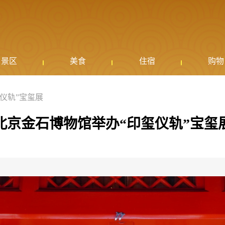
景区
美食
住宿
购物
仪轨”宝玺展
北京金石博物馆举办“印玺仪轨”宝玺