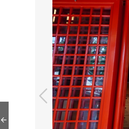
钟鼓楼“四时钟鼓
声传古今”主题展